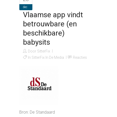
dec
Vlaamse app vindt
betrouwbare (en
beschikbare)
babysits
Door
SitterFix
In
SitterFix In De Media
Reacties
Bron: De Standaard