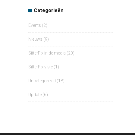
Categorieën
Events
(2)
Nieuws
(9)
SitterFix in de media
(20)
SitterFix visie
(1)
Uncategorized
(18)
Update
(6)