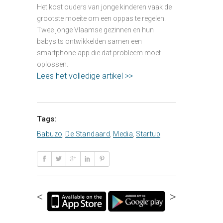
Het kost ouders van jonge kinderen vaak de
grootste moeite om een oppas te regelen.
Twee jonge Vlaamse gezinnen en hun
babysits ontwikkelden samen een
smartphone-app die dat probleem moet
oplossen.
Lees het volledige artikel >>
Tags:
Babuzo
,
De Standaard
,
Media
,
Startup
<
>