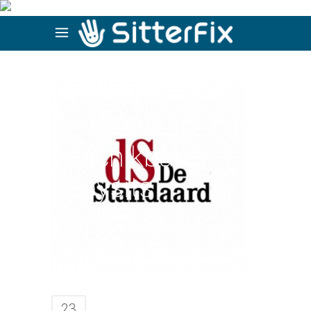
Vlaamse app
vindt
betrouwbare (en
beschikbare)
babysits
23