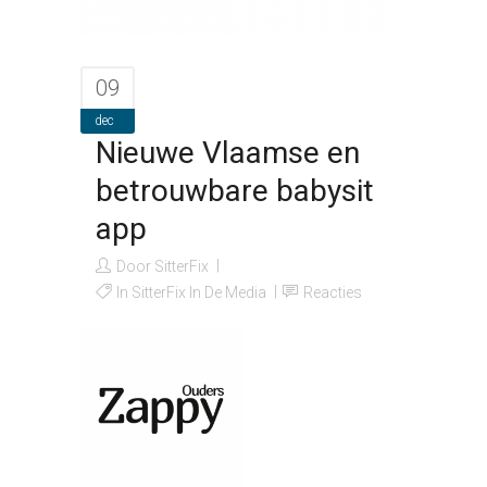
09
dec
Nieuwe Vlaamse en
betrouwbare babysit
app
Door
SitterFix
In
SitterFix In De Media
Reacties