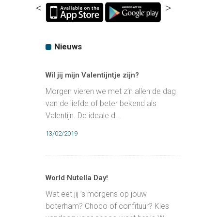
<
>
Nieuws
Wil jij mijn Valentijntje zijn?
Morgen vieren we met z’n allen de dag
van de liefde of beter bekend als
Valentijn. De ideale d...
13/02/2019
World Nutella Day!
Wat eet jij ’s morgens op jouw
boterham? Choco of confituur? Kies