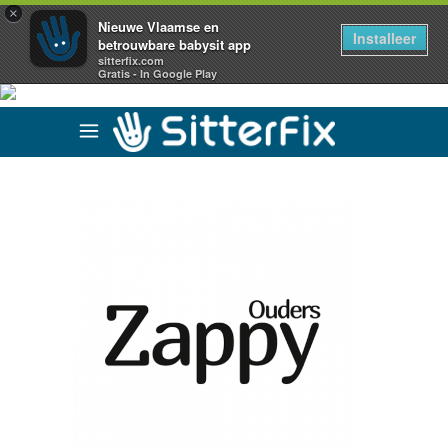
×
Nieuwe Vlaamse en
Installeer
betrouwbare babysit app
sitterfix.com
Gratis - In Google Play
Nieuwe Vlaamse
en betrouwbare
babysit app