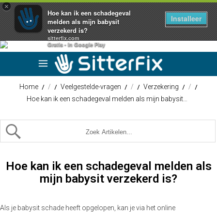
×
Hoe kan ik een schadegeval
Installeer
melden als mijn babysit
verzekerd is?
sitterfix.com
Gratis - In Google Play
Home
/
Veelgestelde-vragen
/
Verzekering
/
Hoe kan ik een schadegeval melden als mijn babysit…
Hoe kan ik een schadegeval melden als
mijn babysit verzekerd is?
Als je babysit schade heeft opgelopen, kan je via het online