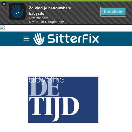
×
Zo vind je betrouwbare
Installeer
babysits
sitterfix.com
Gratis - In Google Play
Zo vind je
betrouwbare
babysits