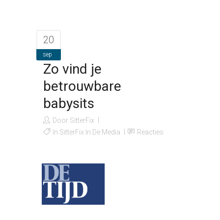
20
sep
Zo vind je
betrouwbare
babysits
Door
SitterFix
In
SitterFix In De Media
Reacties