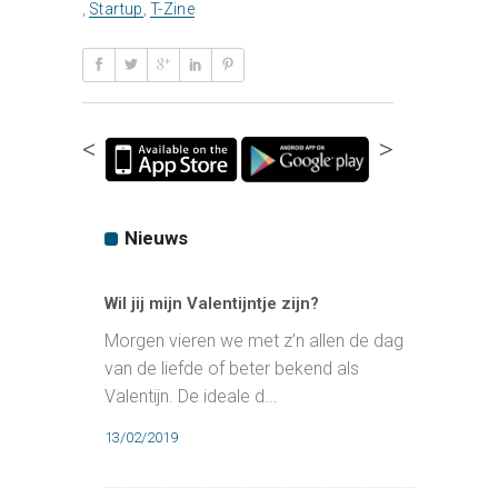
,
Startup
,
T-Zine
<
>
Nieuws
Wil jij mijn Valentijntje zijn?
Morgen vieren we met z’n allen de dag
van de liefde of beter bekend als
Valentijn. De ideale d...
13/02/2019