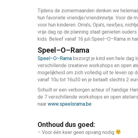
Tijdens de zomermaanden denken we helemaal ni
hun favoriete vriendje/vriendinnetje. Voor de
voor hun kinderen. Oma’s, Opa’s, neefjes, nic
vrije dag op de planning staat genieten ouder
kids. Beleef vanaf 16 juli Speel–O–Rama in ha
Speel–O–Rama
Speel–O–Rama
bezorgt je kind een hele dag 
verschillende creatieve workshops en open ateli
mogelijkheid om zich volledig uit te leven op 
vanaf 10u tot 16u30 en je betaalt slechts 2 eur
Schuilt er een verborgen acteur of handige Harr
de 7 verschillende workshops en open ateliers.
naar
www.speelorama.be
Onthoud dus goed:
– Voor één keer geen opvang nodig