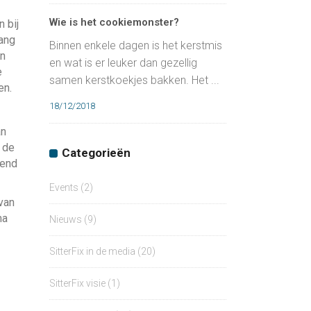
Wie is het cookiemonster?
 bij
vang
Binnen enkele dagen is het kerstmis
en
en wat is er leuker dan gezellig
e
samen kerstkoekjes bakken. Het ...
en.
18/12/2018
an
g de
Categorieën
pend
Events
(2)
 van
ma
Nieuws
(9)
SitterFix in de media
(20)
SitterFix visie
(1)