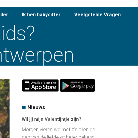
uder
Ik ben babysitter
Veelgstelde Vragen
kids?
ntwerpen
Nieuws
Wil jij mijn Valentijntje zijn?
Morgen vieren we met z’n allen de
dag van de liefde of beter bekend