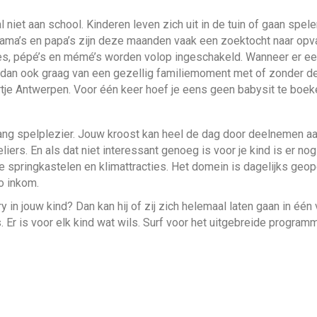
et aan school. Kinderen leven zich uit in de tuin of gaan spelen
 mama’s en papa’s zijn deze maanden vaak een zoektocht naar op
htjes, pépé’s en mémé’s worden volop ingeschakeld. Wanneer er e
s dan ook graag van een gezellig familiemoment met of zonder d
rtje Antwerpen. Voor één keer hoef je eens geen babysit te boek
lang spelplezier. Jouw kroost kan heel de dag door deelnemen a
ers. En als dat niet interessant genoeg is voor je kind is er no
de springkastelen en klimattracties. Het domein is dagelijks geo
o inkom.
y in jouw kind? Dan kan hij of zij zich helemaal laten gaan in één
 Er is voor elk kind wat wils. Surf voor het uitgebreide program