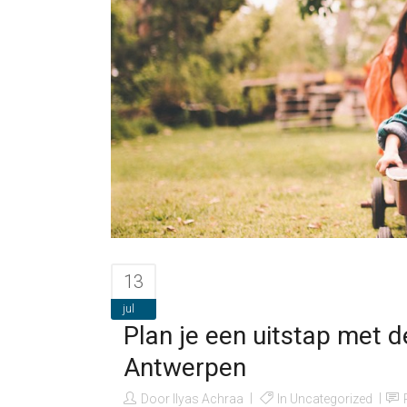
13
jul
Plan je een uitstap met 
Antwerpen
Door
Ilyas Achraa
In
Uncategorized