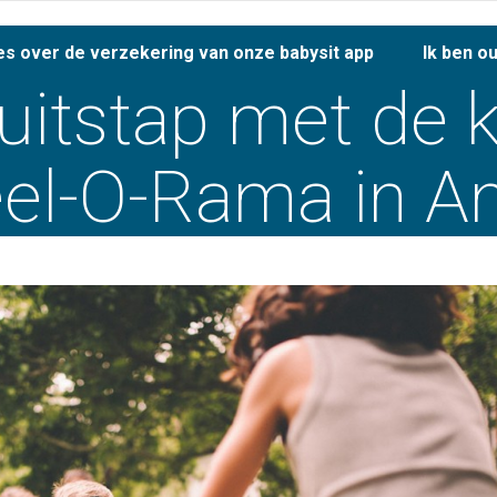
es over de verzekering van onze babysit app
Ik ben o
 uitstap met de 
el-O-Rama in A